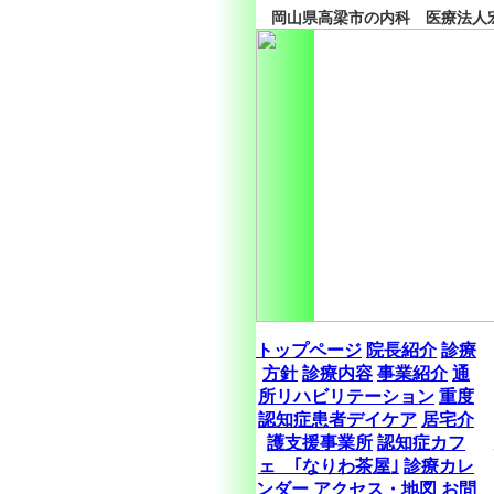
岡山県高梁市の内科 医療法人宏
トップページ
院長紹介
診療
方針
診療内容
事業紹介
通
所リハビリテーション
重度
認知症患者デイケア
居宅介
護支援事業所
認知症カフ
ェ ｢なりわ茶屋｣
診療カレ
ンダー
アクセス・地図
お問