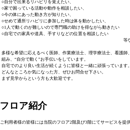
○自分で出来るリハビリを覚えたい、
○家で困っている活動や動作を相談したい、
○今の体にあった動き方が知りたい、
○せめて通所リハビリに参加した時は体を動かしたい、
○1人で動くのが難しいので専門職の助けを得ながら動きたい
○自宅での家具や道具、手すりなどの位置を相談したい
等など･･･
多様な希望に応えるべく医師、作業療法士、理学療法士、看護師
組み、“自分で動く”お手伝いをしています。
自宅でのより良い生活が続くように皆様と一緒に頑張っています
どんなところか気になった方、ぜひお問合せ下さい。
まず見学からという方も大歓迎です。
フロア紹介
ご利用者様の皆様には当院のフロア2階及び3階にてサービスを提