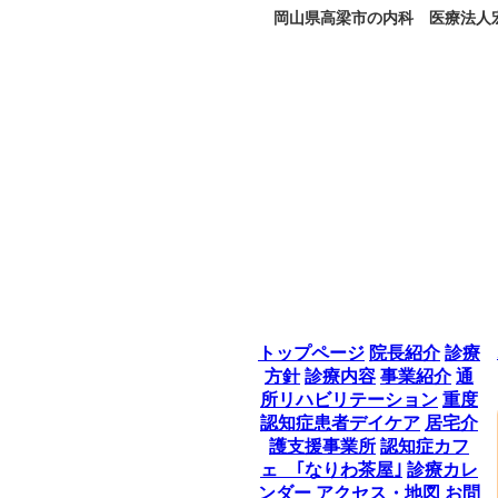
岡山県高梁市の内科 医療法人宏
トップページ
院長紹介
診療
方針
診療内容
事業紹介
通
所リハビリテーション
重度
認知症患者デイケア
居宅介
護支援事業所
認知症カフ
ェ ｢なりわ茶屋｣
診療カレ
ンダー
アクセス・地図
お問