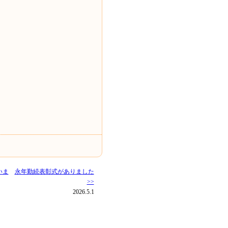
いま
永年勤続表彰式がありました
>>
2026.5.1