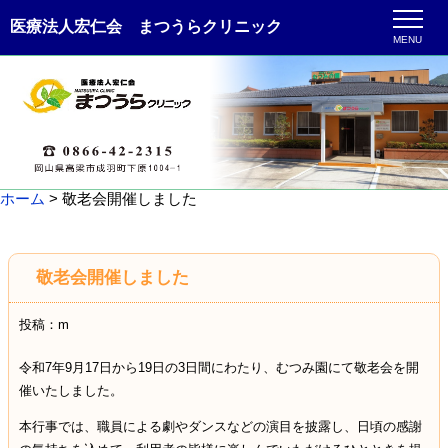
医療法人宏仁会 まつうらクリニック
MENU
ホーム
> 敬老会開催しました
敬老会開催しました
投稿：m
令和
7
年
9
月
17
日から
19
日の
3
日間にわたり、むつみ園にて敬老会を開
催いたしました。
本行事では、職員による劇やダンスなどの演目を披露し、日頃の感謝